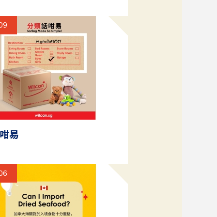
09
咁易
06