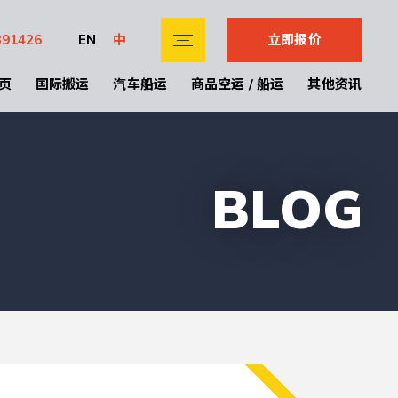
391426
EN
中
立即报价
页
国际搬运
汽车船运
商品空运 / 船运
其他资讯
BLOG